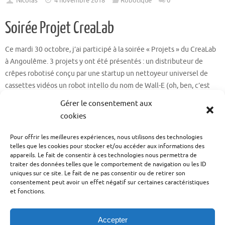
Nicolas
4 novembre 2018
Robotique
0
Soirée Projet CreaLab
Ce mardi 30 octobre, j’ai participé à la soirée « Projets » du CreaLab
à Angoulême. 3 projets y ont été présentés : un distributeur de
crêpes robotisé conçu par une startup un nettoyeur universel de
cassettes vidéos un robot intello du nom de Wall-E (oh, ben, c’est
mon projet ça !!!…
Gérer le consentement aux
cookies
Lire la suite …
Pour offrir les meilleures expériences, nous utilisons des technologies
telles que les cookies pour stocker et/ou accéder aux informations des
Nicolas
31 octobre 2018
Robotique
0
appareils. Le fait de consentir à ces technologies nous permettra de
traiter des données telles que le comportement de navigation ou les ID
uniques sur ce site. Le fait de ne pas consentir ou de retirer son
1
2
3
consentement peut avoir un effet négatif sur certaines caractéristiques
et fonctions.
Accepter