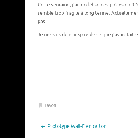
Cette semaine, j’ai modélisé des pièces en 3D 
semble trop fragile à long terme. Actuellemen
pas.
Je me suis donc inspiré de ce que j’avais fait
Favori
.
Prototype Wall-E en carton