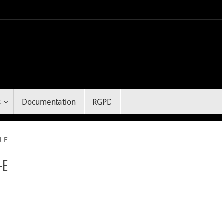
s
Documentation
RGPD
l-E
-E