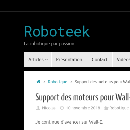
Passer
au
contenu
Roboteek
La robotique par passion
Passer
Articles
Présentation
Contact
Vidéo
au
contenu
Accueil
Robotique
Support des moteurs pour Wal
Support des moteurs pour Wall
Nicolas
10 novembre 2018
Robotique
Je continue d’avancer sur Wall-E.