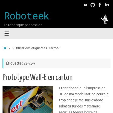
Passer
au
Roboteek
contenu
La robotique par passion
Accueil
Publications étiquetées "carton"
Étiquette :
carton
Prototype Wall-E en carton
Etant donné que l’impression
3D de ma modélisation coûtait
trop cher, je me suis d’abord
rabattu sur des matériaux
recyclés (genre boîte de