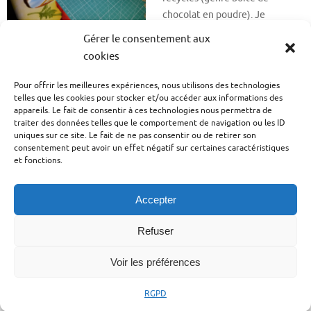
chocolat en poudre). Je
publierai un article pour
Gérer le consentement aux
montrer ce que ça a donné. Mais
cookies
ne trouvant pas le résultat satisfaisant, j’ai finalement choisi de
concevoir le…
Pour offrir les meilleures expériences, nous utilisons des technologies
telles que les cookies pour stocker et/ou accéder aux informations des
appareils. Le fait de consentir à ces technologies nous permettra de
Lire la suite …
traiter des données telles que le comportement de navigation ou les ID
uniques sur ce site. Le fait de ne pas consentir ou de retirer son
consentement peut avoir un effet négatif sur certaines caractéristiques
Nicolas
4 novembre 2018
Robotique
0
et fonctions.
Accepter
Refuser
(c) 2024 - Nicolas Peltier
Voir les préférences
RGPD
Fièrement propulsé par
Tempera
&
WordPress.