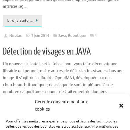
artificielle)…
Lire la suite …
Nicolas
7 juin 2014
Java
,
Robotique
4
Détection de visages en JAVA
Un nouveau tutoriel, cette fois-ci pour vous faire découvrir une
librairie qui permet, entre autres, de détecter les visages dans une
image. Il s’agit de la librairie OpenIMAJ, développée par des
chercheurs britanniques, dans laquelle sont implémentés de
nombreux algorithmes connus de traitement de données
multimédia dont la détection de…
Gérer le consentement aux
cookies
Lire la suite …
Pour offrir les meilleures expériences, nous utilisons des technologies
telles que les cookies pour stocker et/ou accéder aux informations des
Nicolas
19 mars 2014
Java
,
Robotique
30